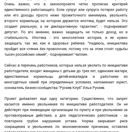
Очень важно, что в законопроекте четко прописан критерий
единственного работающего. Если супруг или супруга потерял работу
или его доходы просто ниже прожиточного минимума, увольнять
второго кормильца, на котором держится ипотека, будет нельзя. Это
создает реальную, а не декларативную гарантию", - подчеркивает
депутат. По его мнению, важно защищать не только доход, но и
стабильность. Ипотека - это многолетняя история, и ее нужно
защищать так же, как и здоровье ребенка. "Надеюсь, инициатива
пройдет все чтения без проволочек, потому что за этим стоят судьбы
тысяч российских семей", - подчеркивает Чаплин.
Сейчас в перечень работников, которых нельзя уволить по инициативе
работодателя, входят женщины с детьми до трех лет, одинокие матери,
единственные кормильцы детей-инвалидов и работники из
многодетных семей при определенных условиях, напоминает юрист,
основатель бизнес-сообщества "Русяев Клуб" Илья Русяев.
Проект добавляет еще одну категорию. Существенно, что запрет
касается именно увольнения по инициативе работодателя. Он не
действует при ликвидации организации по пункту и при увольнении за
противоправные действия, а для педагогических работников - за
повторное грубое нарушение устава. Норма закрывает риск
сокращения и увольнения по экономическим причинам, оставляя