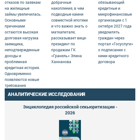
отказов по заявкам
добрачные
обязывающий
на жилищные
накопления, в чем
кредитные и
займы увеличилась.
подводные камни
микрофинансовые
Основными
совместной ипотеки
организации с 1
причинами
и что важно знать о
октября 2027 года
остаются высокая
маткапитале,
уведомлять
долговая нагрузка
рассказывает вице-
граждан через
заемщика,
президент по
портал «Госуслуги»
неподтвержденные
продажам ГК
о подписании с
доходы и
«Гранель» Элина
ними кредитного
проблемная
Ханнанова
договора
кредитная история.
Одновременно
появляются новые
требования
АНАЛИТИЧЕСКИЕ ИССЛЕДОВАНИЯ
Энциклопедия российской секьюритизации -
2026