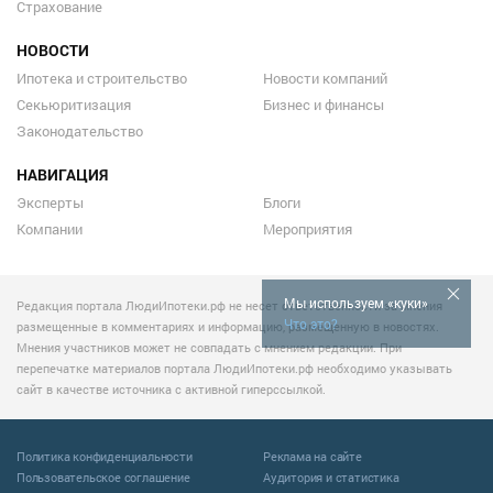
Страхование
НОВОСТИ
Ипотека и строительство
Новости компаний
Секьюритизация
Бизнес и финансы
Законодательство
НАВИГАЦИЯ
Эксперты
Блоги
Компании
Мероприятия
Мы используем «куки»
Редакция портала ЛюдиИпотеки.рф не несет ответственности за мнения
Что это?
размещенные в комментариях и информацию, размещенную в новостях.
Мнения участников может не совпадать с мнением редакции. При
перепечатке материалов портала ЛюдиИпотеки.рф необходимо указывать
сайт в качестве источника с активной гиперссылкой.
Политика конфиденциальности
Реклама на сайте
Пользовательское соглашение
Аудитория и статистика