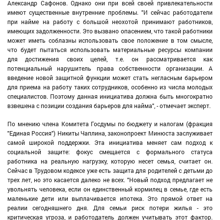
Александр Сафонов. Однако они при всей своей привлекательности
имеют существенные внутренние проблемы. "И сейчас работодатели
при найме на работу с большой неохотой принимают работников,
имеющих задолженности. Это вызвано опасением, что такой работники
может иметь соблазны использовать свое положение в том смысле,
что будет пытаться использовать материальные ресурсы компании
для достижения своих целей, т.е. он рассматривается как
потенциальный нарушитель права собственности организации. А
введение новой защитной функции может стать негласным барьером
для приема на работу таких сотрудников, особенно из числа молодых
специалистов. Поэтому данная инициатива должна быть многократно
взвешена с позиции создания барьеров для найма", - отмечает эксперт.
По мнению члена Комитета Госдумы по бюджету и налогам (фракция
"Единая Россия") Никиты Чаплина, законопроект Минюста заслуживает
самой широкой поддержки. Эта инициатива меняет сам подход к
социальной защите: фокус смещается с формального статуса
работника на реальную нагрузку, которую несет семья, считает он.
Сейчас в Трудовом кодексе уже есть защита для родителей с детьми до
трех лет, но это касается далеко не всех. "Новый подход предлагает не
увольнять человека, если он единственный кормилец в семье, где есть
маленькие дети или выплачивается ипотека. Это прямой ответ на
реалии сегодняшнего дня. Для семьи риск потери жилья - это
критическая угроза, и работодатель должен учитывать этот фактор.