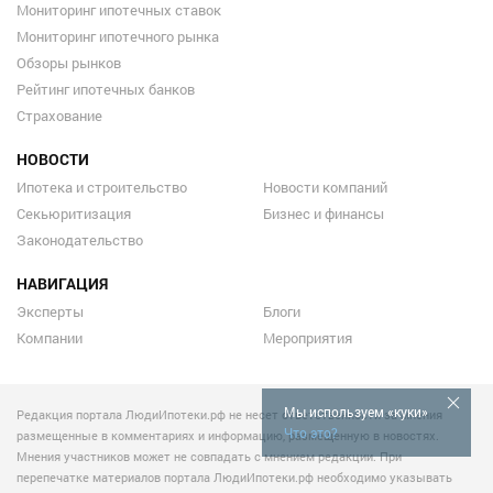
Мониторинг ипотечных ставок
Мониторинг ипотечного рынка
Обзоры рынков
Рейтинг ипотечных банков
Страхование
НОВОСТИ
Ипотека и строительство
Новости компаний
Секьюритизация
Бизнес и финансы
Законодательство
НАВИГАЦИЯ
Эксперты
Блоги
Компании
Мероприятия
Мы используем «куки»
Редакция портала ЛюдиИпотеки.рф не несет ответственности за мнения
Что это?
размещенные в комментариях и информацию, размещенную в новостях.
Мнения участников может не совпадать с мнением редакции. При
перепечатке материалов портала ЛюдиИпотеки.рф необходимо указывать