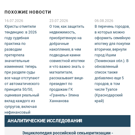
ПОХОЖИЕ НОВОСТИ
16.07.2026
23.07.2026
06.08.2026
Юристы отметили
О том, как защитить
В перечень городов,
тенденцию: в 2026
недвижимость,
в которых можно
году судебная
приобретенную на
оформить семейную
практика по
добрачные
ипотеку для покупки
разводам
накопления, в чем
вторички, вернули
претерпела
подводные камни
город Ишим
значительные
совместной ипотеки
(Тюменская обл.). В
изменения: теперь
и что важно знать о
обновленный
при разделе суды
маткапитале,
список также
все чаще отступают
рассказывает вице-
добавлено еще 5
от автоматического
президент по
городов, в том
принципа 50/50,
продажам ГК
числе Туапсе
оценивая реальный
«Гранель» Элина
(Краснодарский
вклад каждого из
Ханнанова
край)
супругов, включая
нефинансовый
АНАЛИТИЧЕСКИЕ ИССЛЕДОВАНИЯ
Энциклопедия российской секьюритизации -