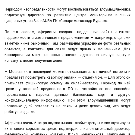
Периодом неопределенности могут воспользоваться злоумышленники,
подчеркнул директор по развитию центра мониторинга внешних
цифровых угроз Solar AURA ГК «Солар» Александр Вураско.
По его словам, аферисты создают поддельные сайты агентств
недвижимости с заманчивыми предложениями — например, с ценами
заметно ниже рыночных. Там размещены украденные фото реальных
объектов, а контакты для связи ведут прямо к мошенникам. Для
бронирования могут попросить внести задаток на личную карту и
исчезнуть после получения денег.
— Мошенник в последний момент отказывается от личной встречи и
предлагает посмотреть квартиру онлайн, — отметил он. — Для этого он
присылает фишинговую ссылку на онлайн-встречу. Переход по ней
грозит установкой вредоносного ПО на устройство: оно способно
перехватывать пароли, данные банковских карт и другую
конфиденциальную информацию. При этом злоумышленники могут
несколько дней оставаться на связи и даже делать вид, что ведут
работу по сделке.
Аферисты очень быстро подхватывают любые тренды и эксплуатируют
их в своих корыстных целях, подтвердила исполнительный директор
федеральной компании «Этажи» Юлия Бочарникова. Например, в