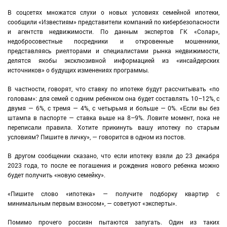
В соцсетях множатся слухи о новых условиях семейной ипотеки,
сообщили «Известиям» представители компаний по кибербезопасности
и агентств недвижимости. По данным экспертов ГК «Солар»,
недобросовестные посредники и откровенные мошенники,
представляясь риелторами и специалистами рынка недвижимости,
делятся якобы эксклюзивной информацией из «инсайдерских
источников» о будущих изменениях программы.
В частности, говорят, что ставку по ипотеке будут рассчитывать «по
головам»: для семей с одним ребенком она будет составлять 10–12%, с
двумя — 6%, с тремя — 4%, с четырьмя и больше — 0%. «Если вы без
штампа в паспорте — ставка выше на 8–9%. Ловите момент, пока не
переписали правила. Хотите прикинуть вашу ипотеку по старым
условиям? Пишите в личку», — говорится в одном из постов.
В другом сообщении сказано, что если ипотеку взяли до 23 декабря
2023 года, то после ее погашения и рождения нового ребенка можно
будет получить «новую семейку».
«Пишите слово «ипотека» — получите подборку квартир с
минимальным первым взносом», — советуют «эксперты».
Помимо прочего россиян пытаются запугать. Один из таких