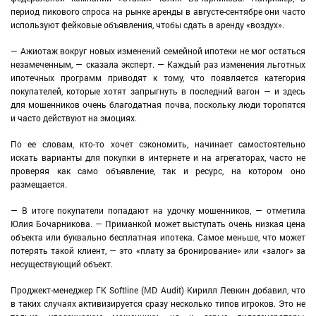
период пикового спроса на рынке аренды в августе-сентябре они часто
используют фейковые объявления, чтобы сдать в аренду «воздух».
— Ажиотаж вокруг новых изменений семейной ипотеки не мог остаться
незамеченным, — сказала эксперт. — Каждый раз изменения льготных
ипотечных программ приводят к тому, что появляется категория
покупателей, которые хотят запрыгнуть в последний вагон — и здесь
для мошенников очень благодатная почва, поскольку люди торопятся
и часто действуют на эмоциях.
По ее словам, кто-то хочет сэкономить, начинает самостоятельно
искать варианты для покупки в интернете и на агрегаторах, часто не
проверяя как само объявление, так и ресурс, на котором оно
размещается.
— В итоге покупатели попадают на удочку мошенников, — отметила
Юлия Бочарникова. — Приманкой может выступать очень низкая цена
объекта или буквально бесплатная ипотека. Самое меньше, что может
потерять такой клиент, — это «плату за бронирование» или «залог» за
несуществующий объект.
Проджект-менеджер ГК Softline (MD Audit) Кирилл Левкин добавил, что
в таких случаях активизируется сразу несколько типов игроков. Это не