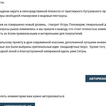
ти.
адном округе, в непосредственной близости от престижного Кутузовского пр
иры свободной планировки и видовые пентхаусы.
аж на совершенно новый уровень, - говорит Игорь Пономарев, генеральный 
апросы рынка изменились и мы пришли к выводу, что стоит полностью изме
ать их более премиальными и интересными для покупателей.
альному проекту в духе современной классики, дополненной лучшими инже
вых зон были выбраны оригинальные идеи ландшафтных бюро. Кроме того,
ходной зоной и благоустроенной набережной вдоль реки Сетунь.
АВТОРИЗО
влять комментарии вам нужно авторизоваться