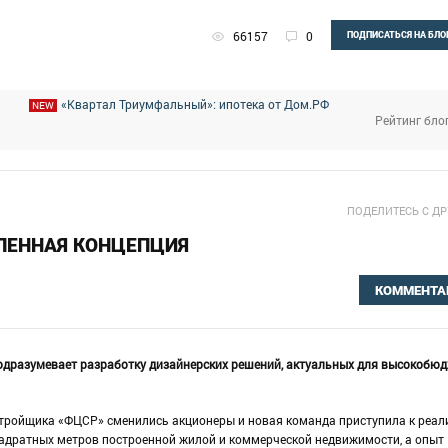
66157
0
ПОДПИСАТЬСЯ НА БЛО
«Квартал Триумфальный»: ипотека от Дом.РФ
NEW
Рейтинг бло
ПОДЕЛИТЕСЬ С Д
ЛЕННАЯ КОНЦЕПЦИЯ
КОММЕНТА
подразумевает разработку дизайнерских решений, актуальных для высокобю
астройщика «ФЦСР» сменились акционеры и новая команда приступила к реа
квадратных метров построенной жилой и коммерческой недвижимости, а опыт