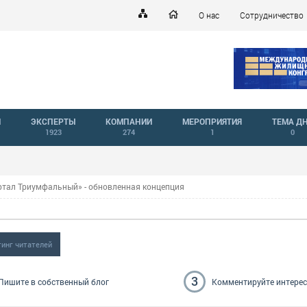
О нас
Сотрудничество
Й
ЭКСПЕРТЫ
КОМПАНИИ
МЕРОПРИЯТИЯ
ТЕМА Д
1923
274
1
0
ртал Триумфальный» - обновленная концепция
тинг читателей
3
Пишите
в собственный блог
Комментируйте
интере