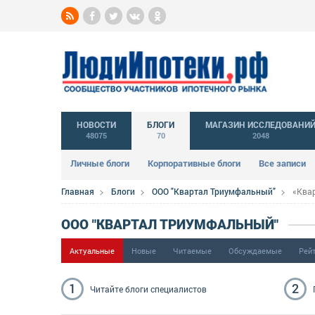
НОВОСТИ
БЛОГИ
МАГАЗИН ИССЛЕДОВАНИ
48075
70
2048
Личные блоги
Корпоративные блоги
Все записи
Главная
Блоги
ООО "Квартал Триумфальный"
«Ква
ООО "КВАРТАЛ ТРИУМФАЛЬНЫЙ"
Актуальные
Новые
Читаемые
Обсуждаемые
Рей
1
2
Читайте блоги
специалистов