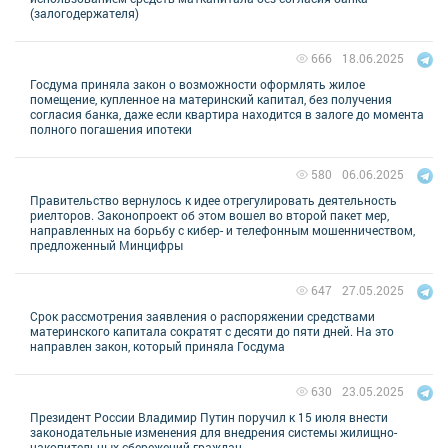
(залогодержателя)
18.06.2025
666
Госдума приняла закон о возможности оформлять жилое
помещение, купленное на материнский капитал, без получения
согласия банка, даже если квартира находится в залоге до момента
полного погашения ипотеки
06.06.2025
580
Правительство вернулось к идее отрегулировать деятельность
риелторов. Законопроект об этом вошел во второй пакет мер,
направленных на борьбу с кибер- и телефонным мошенничеством,
предложенный Минцифры
27.05.2025
647
Срок рассмотрения заявления о распоряжении средствами
материнского капитала сократят с десяти до пяти дней. На это
направлен закон, который приняла Госдума
23.05.2025
630
Президент России Владимир Путин поручил к 15 июля внести
законодательные изменения для внедрения системы жилищно-
накопительных сбережений граждан