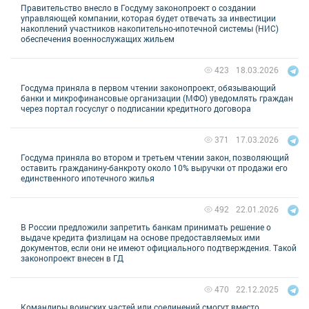
Правительство внесло в Госдуму законопроект о создании
управляющей компании, которая будет отвечать за инвестиции
накоплений участников накопительно-ипотечной системы (НИС)
обеспечения военнослужащих жильем
18.03.2026
423
Госдума приняла в первом чтении законопроект, обязывающий
банки и микрофинансовые организации (МФО) уведомлять граждан
через портал госуслуг о подписании кредитного договора
17.03.2026
371
Госдума приняла во втором и третьем чтении закон, позволяющий
оставить гражданину-банкроту около 10% выручки от продажи его
единственного ипотечного жилья
22.01.2026
492
В России предложили запретить банкам принимать решение о
выдаче кредита физлицам на основе предоставляемых ими
документов, если они не имеют официального подтверждения. Такой
законопроект внесен в ГД
22.12.2025
470
Командиры воинских частей или соединений смогут вместо