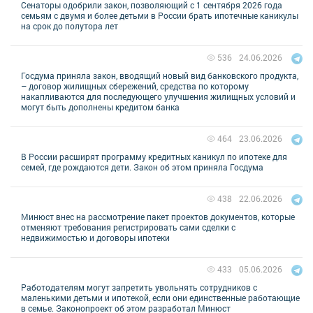
Сенаторы одобрили закон, позволяющий с 1 сентября 2026 года
семьям с двумя и более детьми в России брать ипотечные каникулы
на срок до полутора лет
24.06.2026
536
Госдума приняла закон, вводящий новый вид банковского продукта,
– договор жилищных сбережений, средства по которому
накапливаются для последующего улучшения жилищных условий и
могут быть дополнены кредитом банка
23.06.2026
464
В России расширят программу кредитных каникул по ипотеке для
семей, где рождаются дети. Закон об этом приняла Госдума
22.06.2026
438
Минюст внес на рассмотрение пакет проектов документов, которые
отменяют требования регистрировать сами сделки с
недвижимостью и договоры ипотеки
05.06.2026
433
Работодателям могут запретить увольнять сотрудников с
маленькими детьми и ипотекой, если они единственные работающие
в семье. Законопроект об этом разработал Минюст