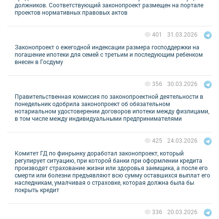
должников. Соответствующий законопроект размещен на портале
проектов нормативных правовых актов
31.03.2026
401
Законопроект о ежегодной индексации размера господдержки на
погашение ипотеки для семей с третьим и последующим ребенком
внесен в Госдуму
30.03.2026
356
Правительственная комиссия по законопроектной деятельности в
понедельник одобрила законопроект об обязательном
нотариальном удостоверении договоров ипотеки между физлицами,
в том числе между индивидуальными предпринимателями
24.03.2026
425
Комитет ГД по финрынку доработал законопроект, который
регулирует ситуацию, при которой банки при оформлении кредита
производят страхование жизни или здоровья заемщика, а после его
смерти или болезни предъявляют всю сумму оставшихся выплат его
наследникам, умалчивая о страховке, которая должна была бы
покрыть кредит
20.03.2026
336