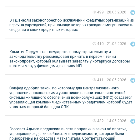
28.05.2026
499
В ГД внесли законопроект об исключении кредитных организаций из
перечня учреждений, при помощи которых граждане могут получать
сведения о своих кредитных историях
21.05.2026
410
Комитет Госдумы по государственному строительству и
законодательству рекомендовал принять в первом чтении
законопроект, который обязывает заверять у нотариуса договоры
ипотеки между физлицами, включая ИП
20.05.2026
411
Совфед одобрил закон, по которому для централизованного
управления накоплениями участников накопительно-ипотечной
системы жилищного обеспечения военнослужащих (НИС) создается
управляющая компания, единственным учредителем которой будет
являться опорный банк для ОПК
14.05.2026
432
Госсовет Адыгеи предложил внести поправки в закон об ипотеке,
упрощающие сделки с объектами недвижимости, которые были
приобретены на средства маткапитала. Соответствующий