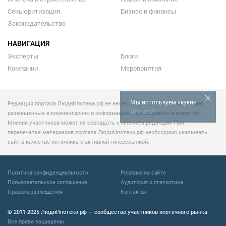
Секьюритизация
Бизнес и финансы
Законодательство
НАВИГАЦИЯ
Эксперты
Блоги
Компании
Мероприятия
Мы используем «куки»
Редакция портала ЛюдиИпотеки.рф не несет ответственности за мнения
Что это?
размещенные в комментариях и информацию, размещенную в новостях.
Мнения участников может не совпадать с мнением редакции. При
перепечатке материалов портала ЛюдиИпотеки.рф необходимо указывать
сайт в качестве источника с активной гиперссылкой.
Политика конфиденциальности
Реклама на сайте
Пользовательское соглашение
Аудитория и статистика
Правила размещения
Контакты
© 2011-2025 ЛюдиИпотеки.рф — сообщество участников ипотечного рынка
Все права защищены