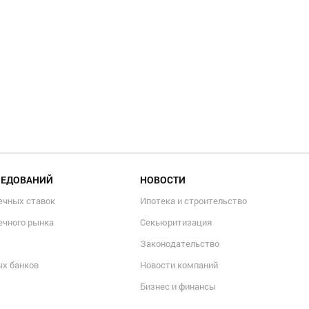
НОВОСТИ КОМПАНИЙ
Страховой брокер АСТ завершае
фестиваль Жарим лето
ЛЕДОВАНИЙ
НОВОСТИ
ечных ставок
Ипотека и строительство
ечного рынка
Секьюритизация
Законодательство
ых банков
Новости компаний
Бизнес и финансы