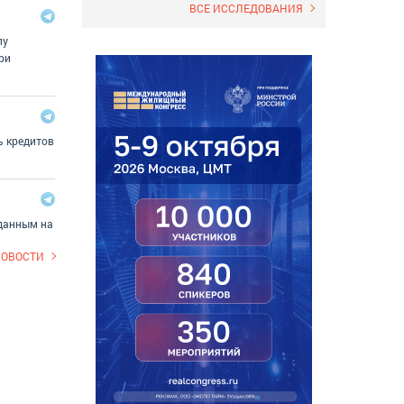
ВСЕ ИССЛЕДОВАНИЯ
лу
ри
ь кредитов
 данным на
НОВОСТИ
ресс
кве
еки. 3-10