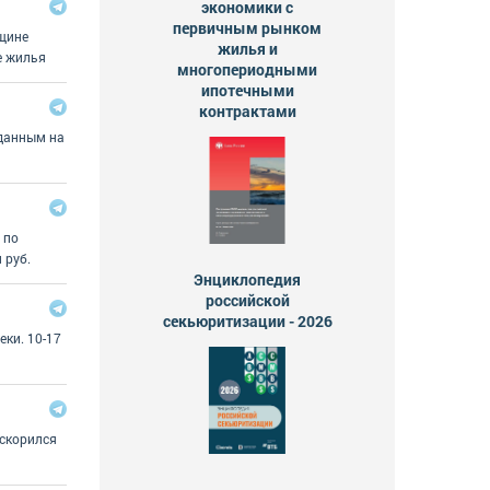
экономики с
первичным рынком
нщине
жилья и
е жилья
многопериодными
ипотечными
контрактами
 данным на
 по
 руб.
Энциклопедия
российской
секьюритизации - 2026
еки. 10-17
ускорился