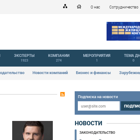
О нас
Сотрудничество
Й
ЭКСПЕРТЫ
КОМПАНИИ
МЕРОПРИЯТИЯ
ТЕМА Д
1923
274
1
0
одательство
Новости компаний
Бизнес и финансы
Зарубежны
Подписка на новости
ПОДПИ
НОВОСТИ
ЗАКОНОДАТЕЛЬСТВО