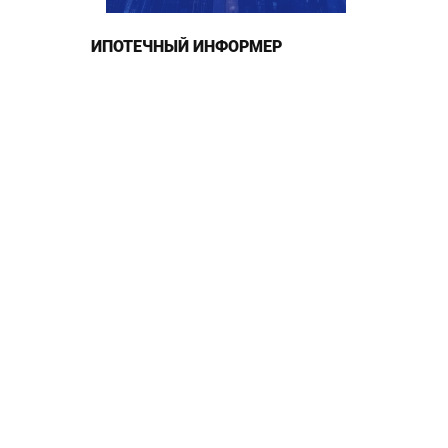
ИПОТЕЧНЫЙ ИНФОРМЕР
тные
рограмму
ка»
вляет
потеки»:
оннего
вышение
ку