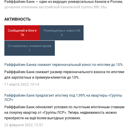
Райффайзен Банк — один из ведущих универсальных банков в России,
дочерняя компании австрийской банковской группы RBI. Мы
предлагаем качественные и удобные финансовые решения для своих
клиентов во всех сегментах бизнеса: от физических лиц до крупных
АКТИВНОСТЬ
международных компаний. В числе наиболее надежных финансовых
институтов нашей страны Райффайзен Банк входит в список 13
Сообщений в блоге
Размещенных новостей
системно значимых банков и обладает лучшей композицией кредитных
76
0
рейтингов на российском рынке.
Оставленных комментариев
1
Райффайзен Банка снижает первоначальный взнос по ипотеке до 10%
Райффайзен Банк снижает размер первоначального взноса по ипотеке
для зарплатных и премиум-клиентов до 10% .
11 марта 2022, 10:14
Райффайзен Банк предлагает ипотеку под 1,99% на квартиры «Группы
ЛСР»
Райффайзен Банк обновляет условия по льготным ипотечным ставкам
на покупку квартир от «Группы ЛСР». Теперь недвижимость можно
приобрести на ещё более выгодных условиях.
22 февраля 2022, 12:57