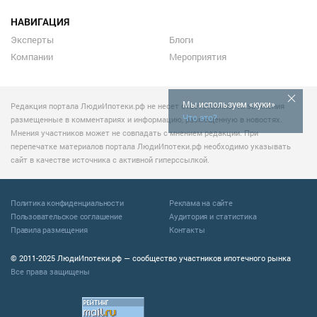
НАВИГАЦИЯ
Эксперты
Блоги
Компании
Мероприятия
Мы используем «куки»
Редакция портала ЛюдиИпотеки.рф не несет ответственности за мнения
Что это?
размещенные в комментариях и информацию, размещенную в новостях.
Мнения участников может не совпадать с мнением редакции. При
перепечатке материалов портала ЛюдиИпотеки.рф необходимо указывать
сайт в качестве источника с активной гиперссылкой.
Политика конфиденциальности
Реклама на сайте
Пользовательское соглашение
Аудитория и статистика
Правила размещения
Контакты
© 2011-2025 ЛюдиИпотеки.рф — сообщество участников ипотечного рынка
Все права защищены