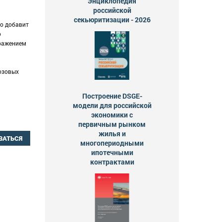
Энциклопедия
российской
секьюритизации - 2026
то добавит
о
бражением
юзовых
Построение DSGE-
модели для российской
экономики с
первичным рынком
жилья и
ВАТЬСЯ
многопериодными
ипотечными
контрактами