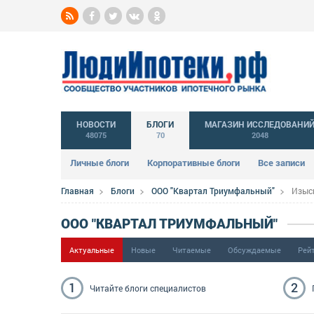
НОВОСТИ
БЛОГИ
МАГАЗИН ИССЛЕДОВАНИ
48075
70
2048
Личные блоги
Корпоративные блоги
Все записи
Главная
Блоги
ООО "Квартал Триумфальный"
Изыс
ООО "КВАРТАЛ ТРИУМФАЛЬНЫЙ"
Актуальные
Новые
Читаемые
Обсуждаемые
Рей
1
2
Читайте блоги
специалистов