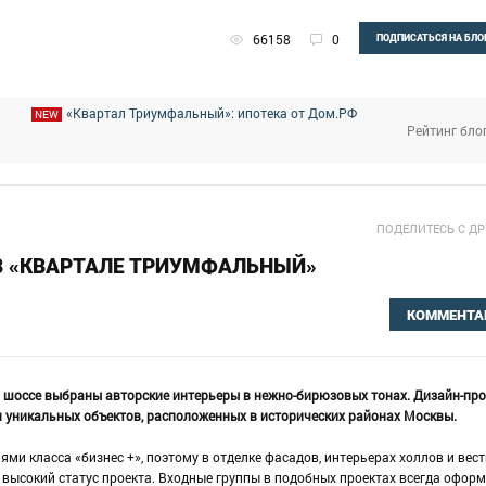
66158
0
ПОДПИСАТЬСЯ НА БЛО
«Квартал Триумфальный»: ипотека от Дом.РФ
NEW
Рейтинг бло
ПОДЕЛИТЕСЬ С Д
В «КВАРТАЛЕ ТРИУМФАЛЬНЫЙ»
КОММЕНТА
м шоссе выбраны авторские интерьеры в нежно-бирюзовых тонах. Дизайн-про
 уникальных объектов, расположенных в исторических районах Москвы.
ми класса «бизнес +», поэтому в отделке фасадов, интерьерах холлов и вес
высокий статус проекта. Входные группы в подобных проектах всегда офор