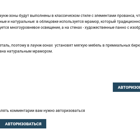
аунж-зоны будут выполнены в классическом стиле с элементами прованса, ч
нные и натуральные: в облицовке используется мрамор, который традиционн
уется многоуровневое освещение, а на стенах - художественные панно с изо
еталь, поэтому в лаунж-зонах установят мягкую мебель в премиальных бир
елана натуральным мрамором.
АВТОРИЗО
влять комментарии вам нужно авторизоваться
АВТОРИЗОВАТЬСЯ