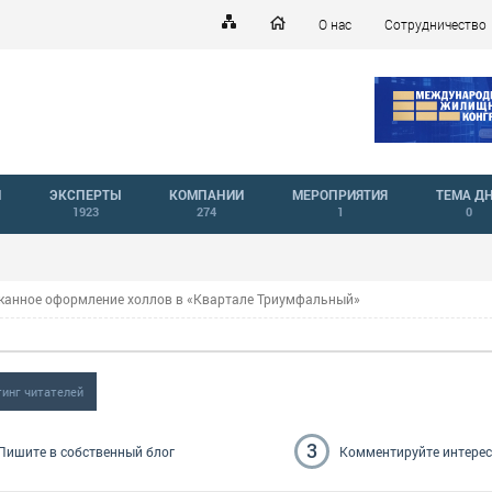
О нас
Сотрудничество
Й
ЭКСПЕРТЫ
КОМПАНИИ
МЕРОПРИЯТИЯ
ТЕМА Д
1923
274
1
0
канное оформление холлов в «Квартале Триумфальный»
тинг читателей
3
Пишите
в собственный блог
Комментируйте
интере