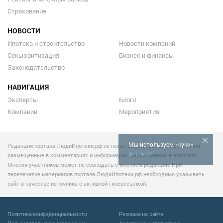
Страхование
НОВОСТИ
Ипотека и строительство
Новости компаний
Секьюритизация
Бизнес и финансы
Законодательство
НАВИГАЦИЯ
Эксперты
Блоги
Компании
Мероприятия
Мы используем «куки»
Редакция портала ЛюдиИпотеки.рф не несет ответственности за мнения
Что это?
размещенные в комментариях и информацию, размещенную в новостях.
Мнения участников может не совпадать с мнением редакции. При
перепечатке материалов портала ЛюдиИпотеки.рф необходимо указывать
сайт в качестве источника с активной гиперссылкой.
Политика конфиденциальности
Реклама на сайте