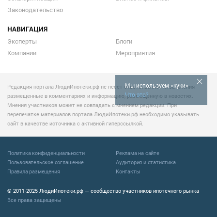
Законодательство
НАВИГАЦИЯ
Эксперты
Блоги
Компании
Мероприятия
Мы используем «куки»
Редакция портала ЛюдиИпотеки.рф не несет ответственности за мнения
Что это?
размещенные в комментариях и информацию, размещенную в новостях.
Мнения участников может не совпадать с мнением редакции. При
перепечатке материалов портала ЛюдиИпотеки.рф необходимо указывать
сайт в качестве источника с активной гиперссылкой.
Политика конфиденциальности
Реклама на сайте
Пользовательское соглашение
Аудитория и статистика
Правила размещения
Контакты
© 2011-2025 ЛюдиИпотеки.рф — сообщество участников ипотечного рынка
Все права защищены