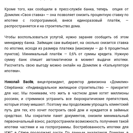
Кроме того, как сообщили в пресс-службе банка, теперь опция от
Домклик «Своя ставка» — она позволяет снизить процентную ставку по
ипотеке с госпрограммой, внеся единоразовый платёж, —
распространяется и на строительство дома.
Чтобы воспользоваться услугой, нужно заранее сообщить об этом
менеджеру банка. Заёмщик сам выбирает, на сколько снизится ставка
по ипотеке, исходя из размера платежа (максимум — до 6 процентных
пунктов). Минимальный платёж — 0,6% от суммы кредита. Нужную
сумму банк спишет автоматически в момент выдачи ипотеки.
Рассчитать свою выгоду можно онлайн на Домклик в «Калькуляторе
ипотеки».
Николай Васёв
, вице-президент, директор дивизиона «Домклик»
Сбербанка: «Индивидуальное жилищное строительство — приоритет
для нас. Мы понимаем, что жить в частном доме хотят миллионы
россиян, и стремимся устранить все бюрократические препятствия,
которые этому мешают. Поэтому мы продолжаем упрощать клиентский
путь для тех, кто хочет построить свой дом и нуждается в заёмных
средствах. Мы сократили пакет документов, снизили минимальный
первоначальный взнос, распространили возможность получения такой
ипотеки частями и на госпрограммы. Востребованность ипотеки для
ИЖС в Сбере продолжает расти. По данным аналитиков Домклик, в