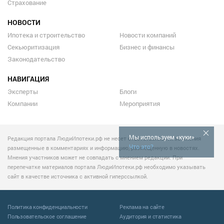
Страхование
НОВОСТИ
Ипотека и строительство
Новости компаний
Секьюритизация
Бизнес и финансы
Законодательство
НАВИГАЦИЯ
Эксперты
Блоги
Компании
Мероприятия
Мы используем «куки»
Редакция портала ЛюдиИпотеки.рф не несет ответственности за мнения
Что это?
размещенные в комментариях и информацию, размещенную в новостях.
Мнения участников может не совпадать с мнением редакции. При
перепечатке материалов портала ЛюдиИпотеки.рф необходимо указывать
сайт в качестве источника с активной гиперссылкой.
Политика конфиденциальности
Реклама на сайте
Пользовательское соглашение
Аудитория и статистика