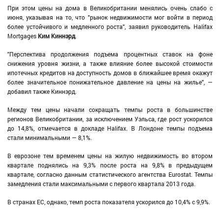
При этом цены на дома в Великобритании менялись очень слабо с
июня, указывая на то, что "рынок недвижимости мог войти в период
более устойчивого и медленного роста", заявил руководитель Halifax
Mortgages
Ким Киннэрд
.
"Перспектива продолжения подъема процентных ставок на фоне
снижения уровня жизни, а также влияние более высокой стоимости
ипотечных кредитов на доступность домов в ближайшее время окажут
более значительное понижательное давление на цены на жилье", —
добавил также Киннэрд.
Между тем цены начали сокращать темпы роста в большинстве
регионов Великобритании, за исключением Уэльса, где рост ускорился
до 14,8%, отмечается в докладе Halifax. В Лондоне темпы подъема
стали минимальными — 8,1%.
В еврозоне тем временем цены на жилую недвижимость во втором
квартале поднялись на 9,3% после роста на 9,8% в предыдущем
квартале, согласно данным статистического агентства Eurostat. Темпы
замедления стали максимальными с первого квартала 2013 года.
В странах ЕС, однако, темп роста показателя ускорился до 10,4% с 9,9%.