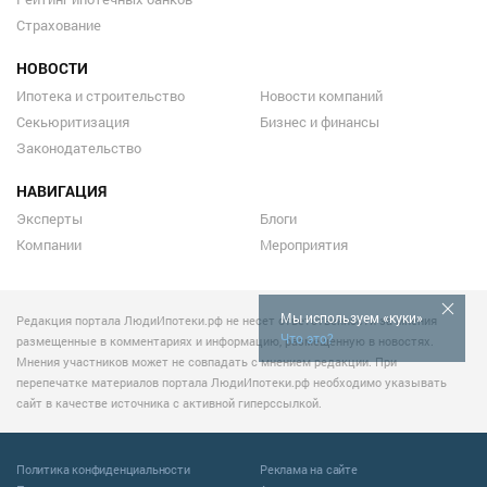
Страхование
НОВОСТИ
Ипотека и строительство
Новости компаний
Секьюритизация
Бизнес и финансы
Законодательство
НАВИГАЦИЯ
Эксперты
Блоги
Компании
Мероприятия
Мы используем «куки»
Редакция портала ЛюдиИпотеки.рф не несет ответственности за мнения
Что это?
размещенные в комментариях и информацию, размещенную в новостях.
Мнения участников может не совпадать с мнением редакции. При
перепечатке материалов портала ЛюдиИпотеки.рф необходимо указывать
сайт в качестве источника с активной гиперссылкой.
Политика конфиденциальности
Реклама на сайте