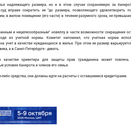
лья надлежащего размера, но и в этом случае сохраняемую за банкро
 суд вправе сократить ее "до размера, позволяющего удовлетворить п
им, в жилом помещении (его части) в течение разумного срока, не превыша
ованным и нецелесообразным" новеллу в части возможности сокращения о
одя из учетной нормы. Комитет напомнил, что учетная норма испол
 на учет в качестве нуждающихся в жилье. При этом ее размер варьируетс
ека, а в Санкт-Петербурге - девять.
 в качестве ориентира для защиты прав гражданина может повлечь
е условия банкрота и членов его семьи.
е-либо средства, они должны идти на расчеты с оставшимися кредиторами.