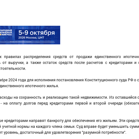
х правилах распределения средств от продажи единственного ипотечн
 от выручки, а также остаток средств после расчетов с кредиторами и
стоятельности.
абре 2024 года для исполнения постановления Конституционного суда РФ о 
динственного ипотечного жилья.
расходы на сохранность и реализацию такой недвижимости. Из оставшейся
- на оплату долгов перед кредиторами первой и второй очереди (обязат
е кредиторами направят банкроту для обеспечения его жильем. Эти средс
учетной нормы на каждого члена семьи. Суд вправе будет уменьшить сумму
т уровень, достаточный для удовлетворения "разумной потребности".