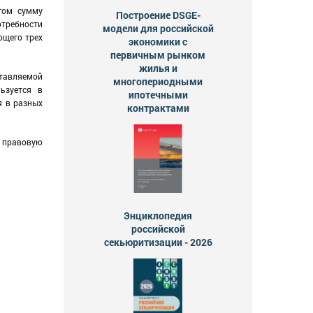
том сумму
Построение DSGE-
отребности
модели для российской
ющего трех
экономики с
первичным рынком
жилья и
ставляемой
многопериодными
ьзуется в
ипотечными
я в разных
контрактами
 правовую
Энциклопедия
российской
секьюритизации - 2026