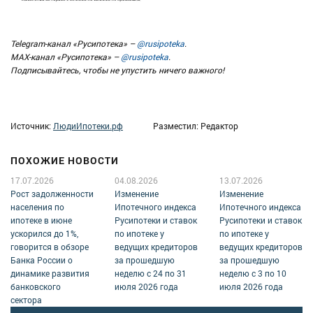
Telegram-канал «Русипотека» –
@rusipoteka
.
MAX-канал «Русипотека» –
@rusipoteka
.
Подписывайтесь, чтобы не упустить ничего важного!
Источник:
ЛюдиИпотеки.рф
Разместил: Редактор
ПОХОЖИЕ НОВОСТИ
17.07.2026
04.08.2026
13.07.2026
Рост задолженности
Изменение
Изменение
населения по
Ипотечного индекса
Ипотечного индекса
ипотеке в июне
Русипотеки и ставок
Русипотеки и ставок
ускорился до 1%,
по ипотеке у
по ипотеке у
говорится в обзоре
ведущих кредиторов
ведущих кредиторов
Банка России о
за прошедшую
за прошедшую
динамике развития
неделю с 24 по 31
неделю с 3 по 10
банковского
июля 2026 года
июля 2026 года
сектора