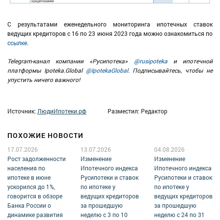
C результатами еженедельного мониторинга ипотечных ставок
ведущих кредиторов с 16 по 23 июня 2023 года можно ознакомиться по
ссылке
.
Telegram-канал компании «Русипотека»
@rusipoteka
и ипотечной
платформы Ipoteka.Global
@IpotekaGlobal
. Подписывайтесь, чтобы не
упустить ничего важного!
Источник:
ЛюдиИпотеки.рф
Разместил: Редактор
ПОХОЖИЕ НОВОСТИ
17.07.2026
13.07.2026
04.08.2026
Рост задолженности
Изменение
Изменение
населения по
Ипотечного индекса
Ипотечного индекса
ипотеке в июне
Русипотеки и ставок
Русипотеки и ставок
ускорился до 1%,
по ипотеке у
по ипотеке у
говорится в обзоре
ведущих кредиторов
ведущих кредиторов
Банка России о
за прошедшую
за прошедшую
динамике развития
неделю с 3 по 10
неделю с 24 по 31