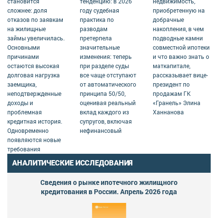
становится
тенденцию: в 2026
недвижимость,
сложнее: доля
году судебная
приобретенную на
отказов по заявкам
практика по
добрачные
на жилищные
разводам
накопления, в чем
займы увеличилась.
претерпела
подводные камни
Основными
значительные
совместной ипотеки
причинами
изменения: теперь
и что важно знать о
остаются высокая
при разделе суды
маткапитале,
долговая нагрузка
все чаще отступают
рассказывает вице-
заемщика,
от автоматического
президент по
неподтвержденные
принципа 50/50,
продажам ГК
доходы и
оценивая реальный
«Гранель» Элина
проблемная
вклад каждого из
Ханнанова
кредитная история.
супругов, включая
Одновременно
нефинансовый
появляются новые
требования
АНАЛИТИЧЕСКИЕ ИССЛЕДОВАНИЯ
Сведения о рынке ипотечного жилищного
кредитования в России. Апрель 2026 года