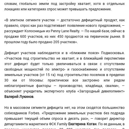
словам, глобально земли под застройку хватает, хотя в отдельных
локациях или категориях спрос может превышать предложение.
«В элитном сегменте участки — достаточно дефицитный продукт, как
правило, спрос как раз подстегивает появление нового предложения, —
рассуждает Колосницын из Penny Lane Realty. — По нашей базе, сейчас в
продаже 600 участков, из них 450 продаются на первичном рынке. В
прошлом году было продано 205 участков».
Дефицит участков наблюдается и в «ближнем поясе» Подмосковья.
«Участков под строительство не хватает, и в ближайшей перспективе
этот дефицит будет только увеличиваться в связи с отсутствием
свободных мощностей по электро- и газоснабжению и отсутствием
земельных участков (от 15 га) под строительство поселков в пределах
30 км от Москвы: практически все застроено или рядом
неблагоприятные факторы — производство, кладбища, свалки», —
объясняет учредитель экспертного клуба «Загородный девелопмент»
Валерий Лукинов
.
Но в массовом сегменте дефицита нет, на этом сходятся большинство
собеседников Forbes. «Предложение земельных участков без подряда
превышает текущий объем спроса в десять раз», — говорит директор
департамента маркетинга ФСК Family
Екатерина Коган
. По ее данным, в