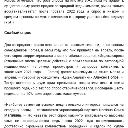
Forbes, отмечают, что рост спроса на ипотеку ИЖС пока не привел к
существенному росту продаж загородной недвижимости, рынок только
восстанавливается после провала 2022 года, а спрос в низком и
среднем ценовом сегменте сместился в сторону участков без подряда
(УБП).
Слабый спрос
Для загородного рынка лето является высоким сезоном, но, по словам
собеседников Forbes, в этом году его пик пришелся на апрель, после
чего спрос скорректировался вниз и стабилизировался. «Индекс спроса
(отношение числа целевых действий с объявлениями по загородной
недвижимости, например, просмотров и запросов контактов, к
значениям 2021 года. — Forbes) достиг максимума на стыке марта и
апреля, — говорит руководитель «Циан.Аналитики»
Алексей Попов
. —
Тогда активность аудитории превышала показатели лета и осени
прошлого года, но с тех пор спрос стабилизировался. Последние шесть
недель он на 10% ниже апрельских максимумов».
«Наиболее заметный всплеск покупательского интереса пришелся на
середину весны, — соглашается управляющий партнер Nordhus
Ольга
Магилина
. — Но назвать этот спрос каким-то экстремально высоким
язык не поворачивается, ведь весна 2022 года ознаменовалась
достаточно скромным количеством обращений и сделок по купле-