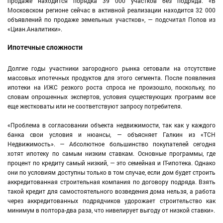
продаже находится порядка 39 000 участков без подряда. «В
Московском регионе сейчас в активной реализации находится 32 000
объявлений по продаже земельных участков», — подсчитал Попов из
«Циан.Аналитики».
Ипотечные сложности
Долгие годы участники загородного рынка сетовали на отсутствие
массовых ипотечных продуктов для этого сегмента. После появления
ипотеки на ИЖС резкого роста спроса не произошло, поскольку, по
словам опрошенных экспертов, условия существующих программ все
еще жестковаты или не соответствуют запросу потребителя.
«Проблема в согласовании объекта недвижимости, так как у каждого
банка свои условия и нюансы, — объясняет Галкин из «ТСН
Недвижимость». — Абсолютное большинство покупателей сегодня
хотят ипотеку по самым низким ставкам. Основные программы, где
процент по кредиту самый низкий, — это семейная и IТ-ипотека. Однако
они по условиям доступны только в том случае, если дом будет строить
аккредитованная строительная компания по договору подряда. Взять
такой кредит для самостоятельного возведения дома нельзя, а работа
через аккредитованных подрядчиков удорожает строительство как
минимум в полтора-два раза, что нивелирует выгоду от низкой ставки».