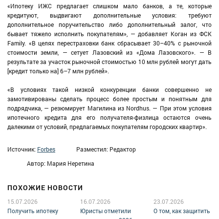
«Ипотеку ИЖС предлагает слишком мало банков, а те, которые
кредитуют, выдвигают дополнительные условия: требуют
дополнительное поручительство либо дополнительный залог, что
бывает тяжело исполнить покупателям», — добавляет Коган из ФСК
Family. «В целях перестраховки банк сбрасывает 30–40% с рыночной
стоимости земли, — сетует Лазовский из «Дома Лазовского». — В
результате за участок рыночной стоимостью 10 млн рублей могут дать
[кредит только на] 6–7 млн рублей».
«В условиях такой низкой конкуренции банки совершенно не
замотивированы сделать процесс более простым и понятным для
подрядчика, — резюмирует Магилина из Nordhus. — При этом условия
ипотечного кредита для его получателя-физлица остаются очень
далекими от условий, предлагаемых покупателям городских квартир».
Источник:
Forbes
Разместил: Редактор
Автор: Мария Неретина
ПОХОЖИЕ НОВОСТИ
15.07.2026
16.07.2026
23.07.2026
Получить ипотеку
Юристы отметили
О том, как защитить