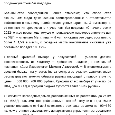
продаже участков без подряда».
Большинство собеседников Forbes отмечают, что спрос стал
экономным: люди даже сильно заинтересованные в строительстве
собственного дома ищут наиболее доступные варианты. Этим эксперты
объясняют интерес именно к участкам без подряда. «С начала осени
2022-го и до весны года текущего происходило некоторое снижение цен
на УБП, — отмечает Магилина. — И хотя снижение это редко составляло
более 1–1,5% в месяц, к середине марта накопленное снижение уже
составило порядка 10–12%».
«Главный критерий выбора у покупателей — участок должен
соответствовать их бюджету, — добавляет владелец строительной
компании «Дом Лазовского»
Максим Лазовский.
— В экономсегменте
средний бюджет на участок (не за сотку, а за участок целиком, люди
рассматривают именно объекты разных площадей с приоритетом по
цене) — 500 000–700 000 рублей. Средний класс выбирает участки от
ЦКАД до МКАД, и средний бюджет тут составляет 5 млн рублей».
«В сегменте загородных домов, расположенных на расстоянии до 25 км
от МКАД, самыми востребованными весной текущего года были
участки площадью от 4 до 8 соток под строительство дома на 100–150
кв. м, — уточняет руководитель департамента управления загородными