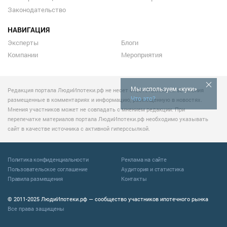
Законодательство
НАВИГАЦИЯ
Эксперты
Блоги
Компании
Мероприятия
Мы используем «куки»
Редакция портала ЛюдиИпотеки.рф не несет ответственности за мнения
Что это?
размещенные в комментариях и информацию, размещенную в новостях.
Мнения участников может не совпадать с мнением редакции. При
перепечатке материалов портала ЛюдиИпотеки.рф необходимо указывать
сайт в качестве источника с активной гиперссылкой.
Политика конфиденциальности
Реклама на сайте
Пользовательское соглашение
Аудитория и статистика
Правила размещения
Контакты
© 2011-2025 ЛюдиИпотеки.рф — сообщество участников ипотечного рынка
Все права защищены