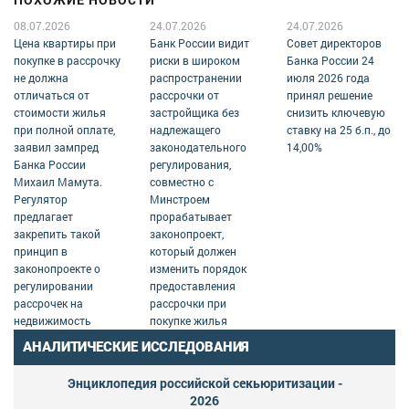
08.07.2026
24.07.2026
24.07.2026
Цена квартиры при
Банк России видит
Совет директоров
покупке в рассрочку
риски в широком
Банка России 24
не должна
распространении
июля 2026 года
отличаться от
рассрочки от
принял решение
стоимости жилья
застройщика без
снизить ключевую
при полной оплате,
надлежащего
ставку на 25 б.п., до
заявил зампред
законодательного
14,00%
Банка России
регулирования,
Михаил Мамута.
совместно с
Регулятор
Минстроем
предлагает
прорабатывает
закрепить такой
законопроект,
принцип в
который должен
законопроекте о
изменить порядок
регулировании
предоставления
рассрочек на
рассрочки при
недвижимость
покупке жилья
АНАЛИТИЧЕСКИЕ ИССЛЕДОВАНИЯ
Энциклопедия российской секьюритизации -
2026