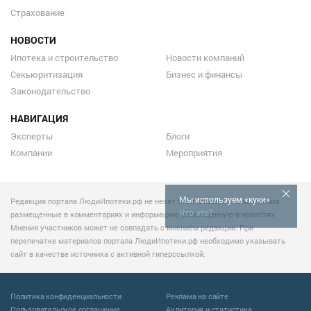
Страхование
НОВОСТИ
Ипотека и строительство
Новости компаний
Секьюритизация
Бизнес и финансы
Законодательство
НАВИГАЦИЯ
Эксперты
Блоги
Компании
Мероприятия
Мы используем «куки»
Редакция портала ЛюдиИпотеки.рф не несет ответственности за мнения
Что это?
размещенные в комментариях и информацию, размещенную в новостях.
Мнения участников может не совпадать с мнением редакции. При
перепечатке материалов портала ЛюдиИпотеки.рф необходимо указывать
сайт в качестве источника с активной гиперссылкой.
Политика конфиденциальности
Реклама на сайте
Пользовательское соглашение
Аудитория и статистика