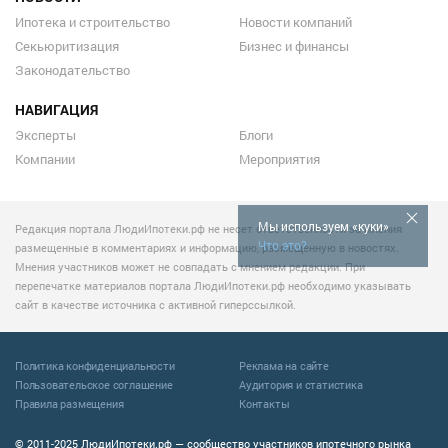
Ипотека и строительство
Новости компаний
Секьюритизация
Бизнес и финансы
Законодательство
НАВИГАЦИЯ
Эксперты
Блоги
Компании
Мероприятия
Мы используем «куки»
Редакция портала ЛюдиИпотеки.рф не несет ответственности за мнения
Что это?
размещенные в комментариях и информацию, размещенную в новостях.
Мнения участников может не совпадать с мнением редакции. При
перепечатке материалов портала ЛюдиИпотеки.рф необходимо указывать
сайт в качестве источника с активной гиперссылкой.
Политика конфиденциальности
Реклама на сайте
Пользовательское соглашение
Аудитория и статистика
Правила размещения
Контакты
© 2011-2025 ЛюдиИпотеки.рф — сообщество участников ипотечного рынка