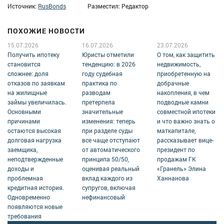
Источник:
RusBonds
Разместил: Редактор
ПОХОЖИЕ НОВОСТИ
15.07.2026
16.07.2026
23.07.2026
Получить ипотеку
Юристы отметили
О том, как защитить
становится
тенденцию: в 2026
недвижимость,
сложнее: доля
году судебная
приобретенную на
отказов по заявкам
практика по
добрачные
на жилищные
разводам
накопления, в чем
займы увеличилась.
претерпела
подводные камни
Основными
значительные
совместной ипотеки
причинами
изменения: теперь
и что важно знать о
остаются высокая
при разделе суды
маткапитале,
долговая нагрузка
все чаще отступают
рассказывает вице-
заемщика,
от автоматического
президент по
неподтвержденные
принципа 50/50,
продажам ГК
доходы и
оценивая реальный
«Гранель» Элина
проблемная
вклад каждого из
Ханнанова
кредитная история.
супругов, включая
Одновременно
нефинансовый
появляются новые
требования