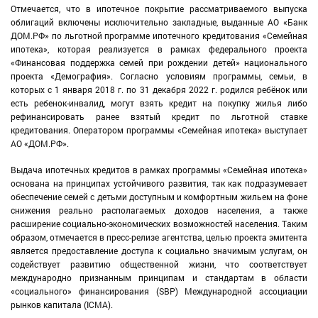
Отмечается, что в ипотечное покрытие рассматриваемого выпуска
облигаций включены исключительно закладные, выданные АО «Банк
ДОМ.РФ» по льготной программе ипотечного кредитования «Семейная
ипотека», которая реализуется в рамках федерального проекта
«Финансовая поддержка семей при рождении детей» национального
проекта «Демография». Согласно условиям программы, семьи, в
которых с 1 января 2018 г. по 31 декабря 2022 г. родился ребёнок или
есть ребенок-инвалид, могут взять кредит на покупку жилья либо
рефинансировать ранее взятый кредит по льготной ставке
кредитования. Оператором программы «Семейная ипотека» выступает
АО «ДОМ.РФ».
Выдача ипотечных кредитов в рамках программы «Семейная ипотека»
основана на принципах устойчивого развития, так как подразумевает
обеспечение семей с детьми доступным и комфортным жильем на фоне
снижения реально располагаемых доходов населения, а также
расширение социально-экономических возможностей населения. Таким
образом, отмечается в пресс-релизе агентства, целью проекта эмитента
является предоставление доступа к социально значимым услугам, он
содействует развитию общественной жизни, что соответствует
международно признанным принципам и стандартам в области
«социального» финансирования (SBP) Международной ассоциации
рынков капитала (ICMA).