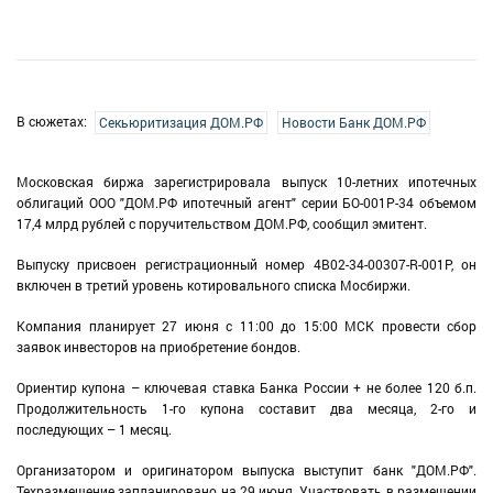
В сюжетах:
Секьюритизация ДОМ.РФ
Новости Банк ДОМ.РФ
Московская биржа зарегистрировала выпуск 10-летних ипотечных
облигаций ООО "ДОМ.РФ ипотечный агент" серии БО-001P-34 объемом
17,4 млрд рублей с поручительством ДОМ.РФ, сообщил эмитент.
Выпуску присвоен регистрационный номер 4B02-34-00307-R-001P, он
включен в третий уровень котировального списка Мосбиржи.
Компания планирует 27 июня с 11:00 до 15:00 МСК провести сбор
заявок инвесторов на приобретение бондов.
Ориентир купона – ключевая ставка Банка России + не более 120 б.п.
Продолжительность 1-го купона составит два месяца, 2-го и
последующих – 1 месяц.
Организатором и оригинатором выпуска выступит банк "ДОМ.РФ".
Техразмещение запланировано на 29 июня. Участвовать в размещении