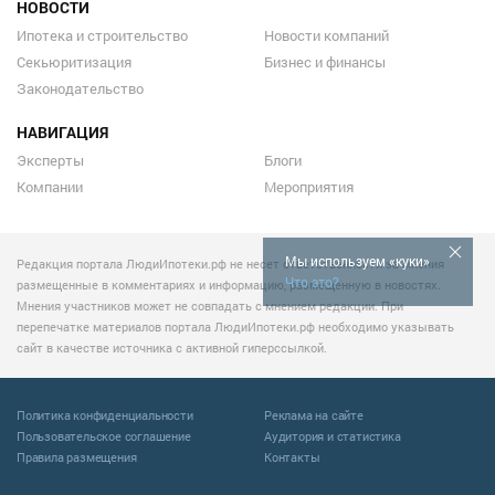
НОВОСТИ
Ипотека и строительство
Новости компаний
Секьюритизация
Бизнес и финансы
Законодательство
НАВИГАЦИЯ
Эксперты
Блоги
Компании
Мероприятия
Мы используем «куки»
Редакция портала ЛюдиИпотеки.рф не несет ответственности за мнения
Что это?
размещенные в комментариях и информацию, размещенную в новостях.
Мнения участников может не совпадать с мнением редакции. При
перепечатке материалов портала ЛюдиИпотеки.рф необходимо указывать
сайт в качестве источника с активной гиперссылкой.
Политика конфиденциальности
Реклама на сайте
Пользовательское соглашение
Аудитория и статистика
Правила размещения
Контакты