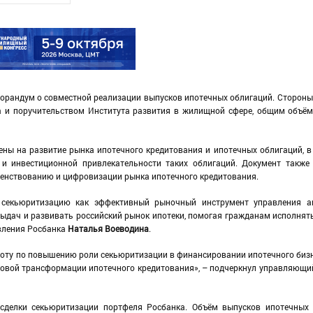
орандум о совместной реализации выпусков ипотечных облигаций. Сторон
а и поручительством Института развития в жилищной сфере, общим объё
лены на развитие рынка ипотечного кредитования и ипотечных облигаций, в
 и инвестиционной привлекательности таких облигаций. Документ также
енствованию и цифровизации рынка ипотечного кредитования.
 секьюритизацию как эффективный рыночный инструмент управления а
выдач и развивать российский рынок ипотеки, помогая гражданам исполнят
авления Росбанка
Наталья Воеводина
.
оту по повышению роли секьюритизации в финансировании ипотечного бизн
ровой трансформации ипотечного кредитования», – подчеркнул управляющи
делки секьюритизации портфеля Росбанка. Объём выпусков ипотечных 