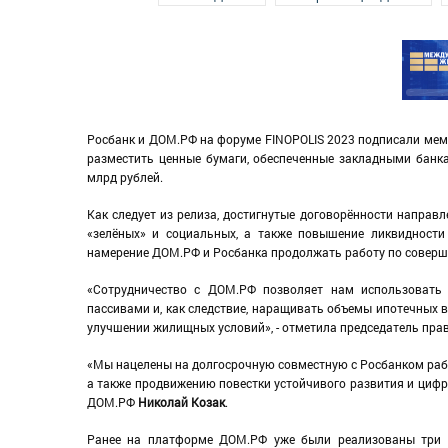
Росбанк и ДОМ.РФ на форуме FINOPOLIS 2023 подписали мем
разместить ценные бумаги, обеспеченные закладными банк
млрд рублей.
Как следует из релиза, достигнутые договорённости направ
«зелёных» и социальных, а также повышение ликвидности
намерение ДОМ.РФ и Росбанка продолжать работу по соверш
«Сотрудничество с ДОМ.РФ позволяет нам использовать
пассивами и, как следствие, наращивать объемы ипотечных 
улучшении жилищных условий», - отметила председатель пр
«Мы нацелены на долгосрочную совместную с Росбанком раб
а также продвижению повестки устойчивого развития и циф
ДОМ.РФ
Николай Козак
.
Ранее на платформе ДОМ.РФ уже были реализованы три с