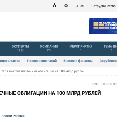
О нас
Сотрудничество
Й
ЭКСПЕРТЫ
КОМПАНИИ
МЕРОПРИЯТИЯ
ТЕМА Д
1923
274
1
0
одательство
Новости компаний
Бизнес и финансы
Зарубежны
РФ разместят ипотечные облигации на 100 млрд рублей
ПОДЕЛИТЕСЬ С Д
ЕЧНЫЕ ОБЛИГАЦИИ НА 100 МЛРД РУБЛЕЙ
Новости Росбанк