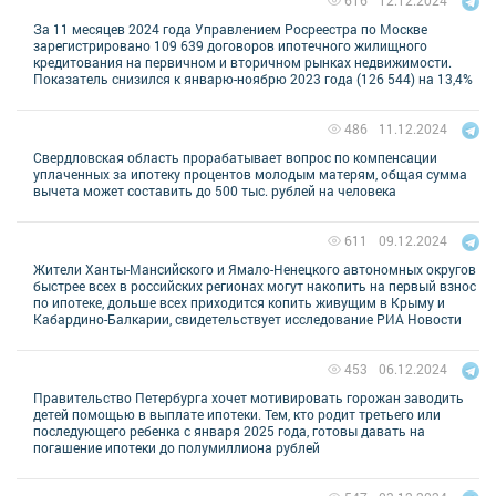
616
За 11 месяцев 2024 года Управлением Росреестра по Москве
зарегистрировано 109 639 договоров ипотечного жилищного
кредитования на первичном и вторичном рынках недвижимости.
Показатель снизился к январю-ноябрю 2023 года (126 544) на 13,4%
11.12.2024
486
Свердловская область прорабатывает вопрос по компенсации
уплаченных за ипотеку процентов молодым матерям, общая сумма
вычета может составить до 500 тыс. рублей на человека
09.12.2024
611
Жители Ханты-Мансийского и Ямало-Ненецкого автономных округов
быстрее всех в российских регионах могут накопить на первый взнос
по ипотеке, дольше всех приходится копить живущим в Крыму и
Кабардино-Балкарии, свидетельствует исследование РИА Новости
06.12.2024
453
Правительство Петербурга хочет мотивировать горожан заводить
детей помощью в выплате ипотеки. Тем, кто родит третьего или
последующего ребенка с января 2025 года, готовы давать на
погашение ипотеки до полумиллиона рублей