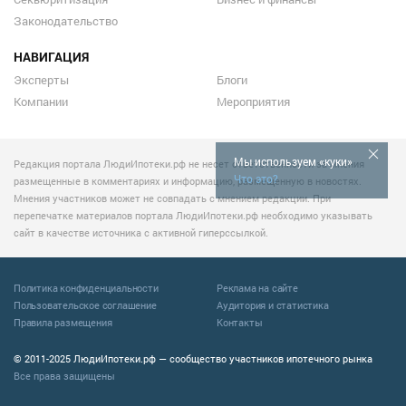
Законодательство
НАВИГАЦИЯ
Эксперты
Блоги
Компании
Мероприятия
Мы используем «куки»
Редакция портала ЛюдиИпотеки.рф не несет ответственности за мнения
Что это?
размещенные в комментариях и информацию, размещенную в новостях.
Мнения участников может не совпадать с мнением редакции. При
перепечатке материалов портала ЛюдиИпотеки.рф необходимо указывать
сайт в качестве источника с активной гиперссылкой.
Политика конфиденциальности
Реклама на сайте
Пользовательское соглашение
Аудитория и статистика
Правила размещения
Контакты
© 2011-2025 ЛюдиИпотеки.рф — сообщество участников ипотечного рынка
Все права защищены