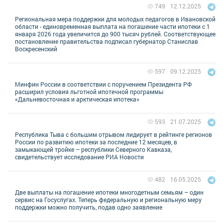
12.12.2025
749
Региональная мера поддержки для молодых педагогов в Ивановской
области - единовременная выплата на погашение части ипотеки с 1
января 2026 года увеличится до 900 тысяч рублей. Соответствующее
постановление правительства подписал губернатор Станислав
Воскресенский
09.12.2025
597
Минфин России в соответствии с поручением Президента РФ
расширил условия льготной ипотечной программы
«Дальневосточная и арктическая ипотека»
21.07.2025
593
Республика Тыва с большим отрывом лидирует в рейтинге регионов
России по развитию ипотеки за последние 12 месяцев, в
замыкающей тройке – республики Северного Кавказа,
свидетельствует исследование РИА Новости
16.05.2025
482
Две выплаты на погашение ипотеки многодетным семьям – один
сервис на Госуслугах. Теперь федеральную и региональную меру
поддержки можно получить, подав одно заявление