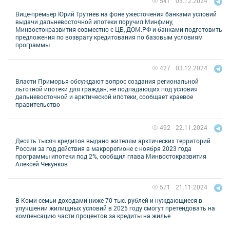
03.12.2024
547
Вице-премьер Юрий Трутнев на фоне ужесточения банками условий
выдачи дальневосточной ипотеки поручил Минфину,
Минвостокразвития совместно с ЦБ, ДОМ.РФ и банками подготовить
предложения по возврату кредитования по базовым условиям
программы
03.12.2024
427
Власти Приморья обсуждают вопрос создания региональной
льготной ипотеки для граждан, не подпадающих под условия
дальневосточной и арктической ипотеки, сообщает краевое
правительство
22.11.2024
492
Десять тысяч кредитов выдано жителям арктических территорий
России за год действия в макрорегионе с ноября 2023 года
программы ипотеки под 2%, сообщил глава Минвостокразвития
Алексей Чекунков
21.11.2024
571
В Коми семьи доходами ниже 70 тыс. рублей и нуждающиеся в
улучшении жилищных условий в 2025 году смогут претендовать на
компенсацию части процентов за кредиты на жилье