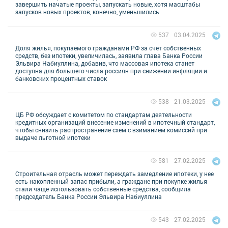
завершить начатые проекты, запускать новые, хотя масштабы
запусков новых проектов, конечно, уменьшились
03.04.2025
537
Доля жилья, покупаемого гражданами РФ за счет собственных
средств, без ипотеки, увеличилась, заявила глава Банка России
Эльвира Набиуллина, добавив, что массовая ипотека станет
доступна для большего числа россиян при снижении инфляции и
банковских процентных ставок
21.03.2025
538
ЦБ РФ обсуждает с комитетом по стандартам деятельности
кредитных организаций внесение изменений в ипотечный стандарт,
чтобы снизить распространение схем с взиманием комиссий при
выдаче льготной ипотеки
27.02.2025
581
Строительная отрасль может переждать замедление ипотеки, у нее
есть накопленный запас прибыли, а граждане при покупке жилья
стали чаще использовать собственные средства, сообщила
председатель Банка России Эльвира Набиуллина
27.02.2025
543