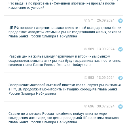
что выдача по программе «Семейной ипотеки» не просела после
изменения ее условий
26.09.2024
571
ЦБ РФ попросит закрепить в законе ипотечный стандарт, если банки
продолжат «плодить» схемы на рынке кредитования жилья, заявила
глава Банка России Эльвира Набиуллина
13.09.2024
569
Разрыв цен на жилье между первичным и вторичным рынком
сохраняется, цены на этих рынках будут выравниваться постепенно,
заявила глава Банка России Эльвира Набиуллина
13.09.2024
553
Завершение массовой льготной ипотеки сбалансирует рынок жилья
в РФ, ЦБ продолжит мониторить ситуацию, сообщила глава Банка
России Эльвира Набиуллина
30.07.2024
696
Ставки по ипотеке в России неизбежно пойдут вниз по мере
замедления инфляции, это цель проводимой ЦБ политики, заявила
глава Банка России Эльвира Набиуллина