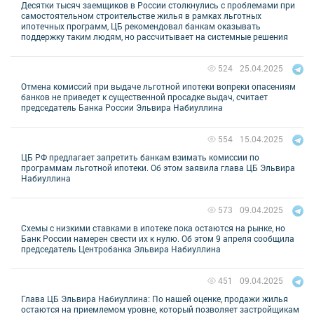
Десятки тысяч заемщиков в России столкнулись с проблемами при
самостоятельном строительстве жилья в рамках льготных
ипотечных программ, ЦБ рекомендовал банкам оказывать
поддержку таким людям, но рассчитывает на системные решения
25.04.2025
524
Отмена комиссий при выдаче льготной ипотеки вопреки опасениям
банков не приведет к существенной просадке выдач, считает
председатель Банка России Эльвира Набиуллина
15.04.2025
554
ЦБ РФ предлагает запретить банкам взимать комиссии по
программам льготной ипотеки. Об этом заявила глава ЦБ Эльвира
Набиуллина
09.04.2025
573
Схемы с низкими ставками в ипотеке пока остаются на рынке, но
Банк России намерен свести их к нулю. Об этом 9 апреля сообщила
председатель Центробанка Эльвира Набиуллина
09.04.2025
451
Глава ЦБ Эльвира Набиуллина: По нашей оценке, продажи жилья
остаются на приемлемом уровне, который позволяет застройщикам