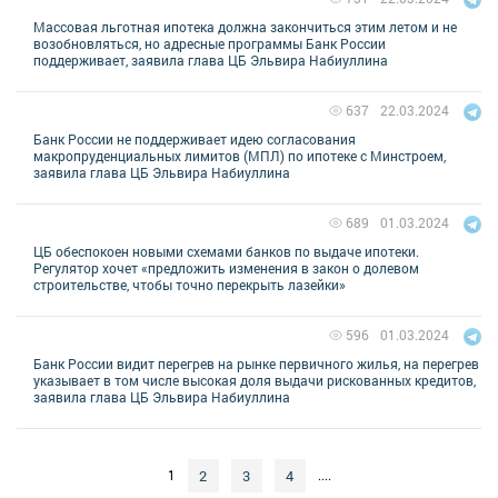
Массовая льготная ипотека должна закончиться этим летом и не
возобновляться, но адресные программы Банк России
поддерживает, заявила глава ЦБ Эльвира Набиуллина
22.03.2024
637
Банк России не поддерживает идею согласования
макропруденциальных лимитов (МПЛ) по ипотеке с Минстроем,
заявила глава ЦБ Эльвира Набиуллина
01.03.2024
689
ЦБ обеспокоен новыми схемами банков по выдаче ипотеки.
Регулятор хочет «предложить изменения в закон о долевом
строительстве, чтобы точно перекрыть лазейки»
01.03.2024
596
Банк России видит перегрев на рынке первичного жилья, на перегрев
указывает в том числе высокая доля выдачи рискованных кредитов,
заявила глава ЦБ Эльвира Набиуллина
2
3
4
1
....