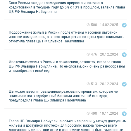
Банк России ожидает замедления прироста ипотечного
кредитования в текущем году до 5% с 13% в прошлом, заявила глава
ЦБ РФ Эльвира Набиуллина
14.02.2025
500
Подорожание жилья в России после отмены массовой льготной
ипотеки замедлилось, а в некоторых регионах цены даже снизились,
отметила глава ЦБ РФ Эльвира Набиуллина
20.12.2024
476
Ипотечные схемы в России, к сожалению, остаются, сказала глава
ЦБ РФ Эльвира Набиуллина. По ее словам, они очень разнообразны
и приобретают иной вид
20.12.2024
513
ЦБ может ввести повышенные резервы по кредитам, которые не
вписываются в одобренный банками ипотечный стандарт,
предупредила глава ЦБ Эльвира Набиуллина
19.11.2024
498
Глава ЦБ Эльвира Набиуллина объяснила разницу между доступным
жильем и доступной ипотекой для россиян: важна прежде всего
доступность жилья, при этом в экономике должны быть умеренные