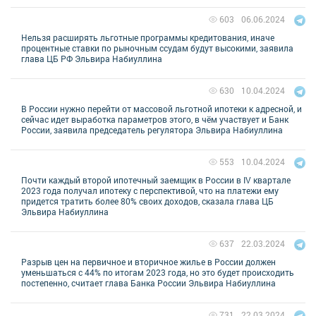
06.06.2024
603
Нельзя расширять льготные программы кредитования, иначе
процентные ставки по рыночным ссудам будут высокими, заявила
глава ЦБ РФ Эльвира Набиуллина
10.04.2024
630
В России нужно перейти от массовой льготной ипотеки к адресной, и
сейчас идет выработка параметров этого, в чём участвует и Банк
России, заявила председатель регулятора Эльвира Набиуллина
10.04.2024
553
Почти каждый второй ипотечный заемщик в России в IV квартале
2023 года получал ипотеку с перспективой, что на платежи ему
придется тратить более 80% своих доходов, сказала глава ЦБ
Эльвира Набиуллина
22.03.2024
637
Разрыв цен на первичное и вторичное жилье в России должен
уменьшаться с 44% по итогам 2023 года, но это будет происходить
постепенно, считает глава Банка России Эльвира Набиуллина
22.03.2024
731