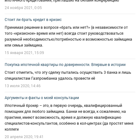
Информация в моем блоге будет интересна как физ., так и юрид. лицам.
24 ноября 2021, 0:05
Для того, чтобы у вас не осталось сомнений в моей компетентности,
расскажу немного о своих опыте и знаниях.
Стоит ли брать кредит в кризис
✔ более 20 лет я работаю и непосредственно участвую в становлении
Принимая решение в вопросе «брать или нет?» (в независимости от
ипотечного кредитования в России;
того «кризисное» время или нет) всегда стоит руководствоваться
✔ обладаю столь же весомым опытом работы в банках и
разумной необходимостью/потребностью и возможностью заёмщика
рефинансирующих организациях, в первую очередь, в едином институте
или семьи заёмщика.
развития в жилищной сфере – АО "ДОМ.РФ" (ранее АО "АИЖК");
15 января 2021, 15:09
✔ участвовала в разработке и внедрении социально значимых
ипотечных кредитных продуктов: - материнский капитал - молодые
Покупка ипотечной квартиры по доверенности. Впервые в истории
ученые - молодые учителя - арендное жильё - переезд - военная ипотека;
Стоит отметить, что эту сделку пытались осуществить 3 банка и лишь
✔ читала лекции на курсах повышения квалификации на базе ведущих
специалистам Газпромбанка удалось провести её
ВУЗов РФ;
✔ 10 лет возглавляла основные операционные направления, в том
13 июля 2020, 14:46
числе: - рефинансирование (выкуп закладных) - экспертиза -
андеррайтинг - риск-анализ - В2В взаимодействие;
Аргументы и факты о моей консультации
✔ состояла в ряде Экспертных советов и Рабочих групп;
Ипотечный брокер – это, в первую очередь, квалифицированный
✔ у меня два высших образования: техническое и экономическое, плюс
помощник для любого заёмщика. Банки не всегда, к сожалению, на
многочисленные курсы повышения квалификации, включая курс
практике, имеют возможность, время и должную квалификацию
"управление проектами", программы mini-MBA "Производственный
специалистов-консультантов, особенно в кол-центрах (да простят меня
менеджмент" на базе международной академии бизнеса.
коллеги
20 апреля 2020, 19:41