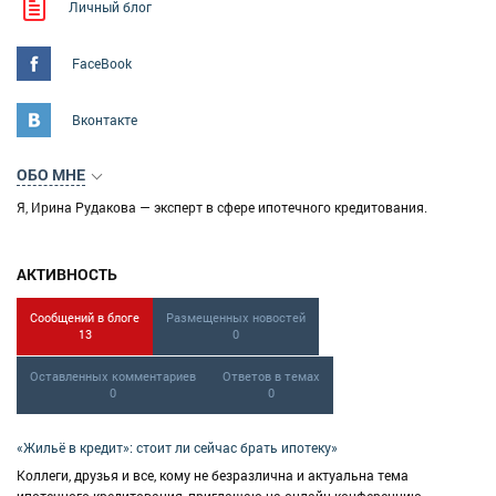
Личный блог
FaceBook
Вконтакте
ОБО МНЕ
Я, Ирина Рудакова — эксперт в сфере ипотечного кредитования.
Вице президент Международной Ассоциации Фондов Жилищного
Строительства и Ипотечного Кредитования (МАИФ)
АКТИВНОСТЬ
руководитель проекта expert.ipoteka
Сообщений в блоге
Размещенных новостей
13
0
действительный член Международной Академии ипотеки и
недвижимости
Оставленных комментариев
Ответов в темах
0
0
лауреат национальной премии "ЭКСПЕРТ РЫНКА НЕДВИЖИМОСТИ" в
номинации "за проведение уникальных международных и
«Жильё в кредит»: стоит ли сейчас брать ипотеку»
межрегиональных сделок с недвижимостью" и обладатель золотого
Коллеги, друзья и все, кому не безразлична и актуальна тема
знака "ЭКСПЕРТ РЫНКА НЕДВИЖИМОСТИ"
ипотечного кредитования, приглашаю на онлайн конференцию