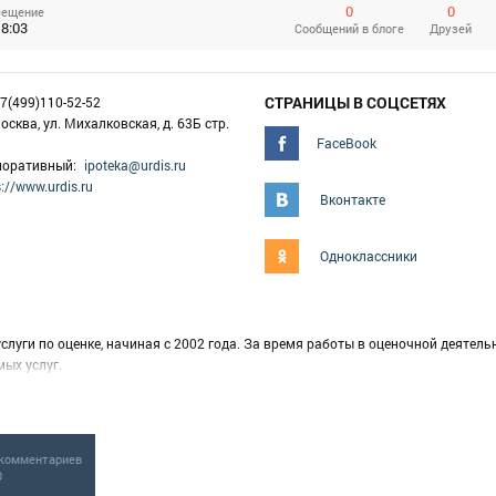
0
0
сещение
 8:03
Сообщений
в блоге
Друзей
СТРАНИЦЫ В СОЦСЕТЯХ
7(499)110-52-52
Москва, ул. Михалковская, д. 63Б стр.
FaceBook
рпоративный:
ipoteka@urdis.ru
s://www.urdis.ru
Вконтакте
Одноклассники
уги по оценке, начиная с 2002 года. За время работы в оценочной деятель
ых услуг.
рующихся на честности, открытости, верности данному слову, способности
йствующим законодательством, установленными правилами и традициями.
комментариев
0 специалистов, все они являются членами крупнейших СРО России и имею
0
ниях, с суммами страхового возмещения не менее 10 000 000 миллионов руб