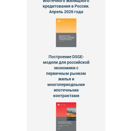
ипотечного жилищного
кредитования в России.
Апрель 2026 года
ний,
че
тизу
Построение DSGE-
но сжатые
модели для российской
экономики с
первичным рынком
казчиками.
жилья и
многопериодными
ипотечными
контрактами