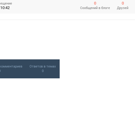
0
0
сещение
 10:42
Сообщений
в блоге
Друзей
комментариев
Ответов в темах
0
0