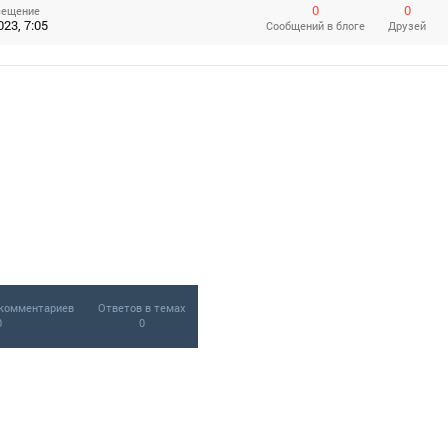
0
0
сещение
023, 7:05
Сообщений
в блоге
Друзей
комментариев
Ответов в темах
0
0