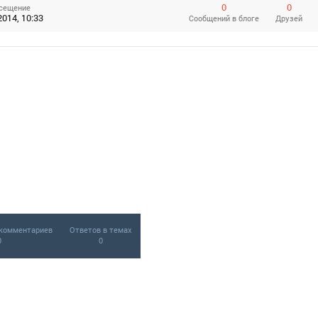
0
0
сещение
014, 10:33
Сообщений
в блоге
Друзей
комментариев
Ответов в темах
0
0