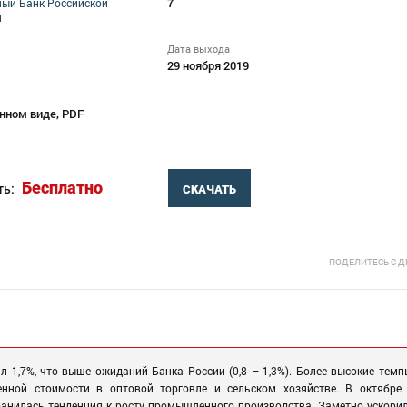
7
ый Банк Российской
и
Дата выхода
29 ноября 2019
нном виде, PDF
Бесплатно
ть:
СКАЧАТЬ
ПОДЕЛИТЕСЬ С 
ил 1,7%, что выше ожиданий Банка России (0,8 – 1,3%). Более высокие темп
нной стоимости в оптовой торговле и сельском хозяйстве. В октябре 
анилась тенденция к росту промышленного производства. Заметно ускорил