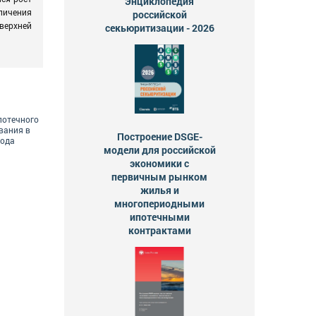
Энциклопедия
личения
российской
 верхней
секьюритизации - 2026
потечного
вания в
Построение DSGE-
года
модели для российской
экономики с
первичным рынком
жилья и
многопериодными
ипотечными
контрактами