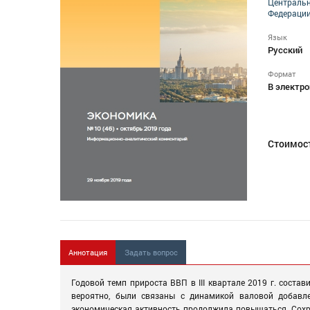
Центральн
Федераци
Язык
Русский
Формат
В электро
Стоимос
Аннотация
Задать вопрос
Годовой темп прироста ВВП в III квартале 2019 г. состав
вероятно, были связаны с динамикой валовой добавле
экономическая активность продолжила повышаться. Сохр