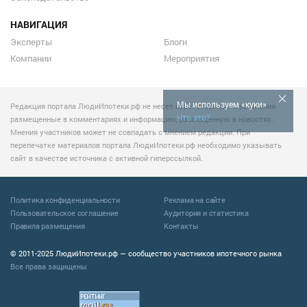
НАВИГАЦИЯ
Эксперты
Блоги
Компании
Мероприятия
Мы используем «куки»
Редакция портала ЛюдиИпотеки.рф не несет ответственности за мнения
Что это?
размещенные в комментариях и информацию, размещенную в новостях.
Мнения участников может не совпадать с мнением редакции. При
перепечатке материалов портала ЛюдиИпотеки.рф необходимо указывать
сайт в качестве источника с активной гиперссылкой.
Политика конфиденциальности
Реклама на сайте
Пользовательское соглашение
Аудитория и статистика
Правила размещения
Контакты
© 2011-2025 ЛюдиИпотеки.рф — сообщество участников ипотечного рынка
Все права защищены