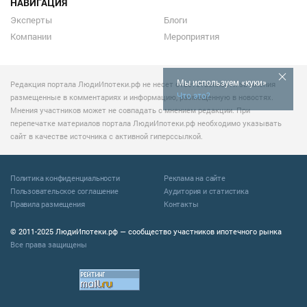
НАВИГАЦИЯ
Эксперты
Блоги
Компании
Мероприятия
Мы используем «куки»
Редакция портала ЛюдиИпотеки.рф не несет ответственности за мнения
Что это?
размещенные в комментариях и информацию, размещенную в новостях.
Мнения участников может не совпадать с мнением редакции. При
перепечатке материалов портала ЛюдиИпотеки.рф необходимо указывать
сайт в качестве источника с активной гиперссылкой.
Политика конфиденциальности
Реклама на сайте
Пользовательское соглашение
Аудитория и статистика
Правила размещения
Контакты
© 2011-2025 ЛюдиИпотеки.рф — сообщество участников ипотечного рынка
Все права защищены