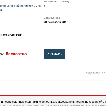
Количество страниц
7
экономической политики имени
ра
Дата выхода
28 сентября 2015
нном виде, PDF
Бесплатно
ть:
СКАЧАТЬ
ПОДЕЛИТЕСЬ С 
г. и первые данные о динамике основных макроэкономических показателей в 
основные макроэкономические показатели в базовом сценарии в худшую стор