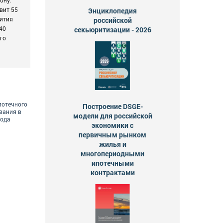
вит 55
Энциклопедия
вития
российской
40
секьюритизации - 2026
го
потечного
Построение DSGE-
вания в
модели для российской
года
экономики с
первичным рынком
жилья и
многопериодными
ипотечными
контрактами