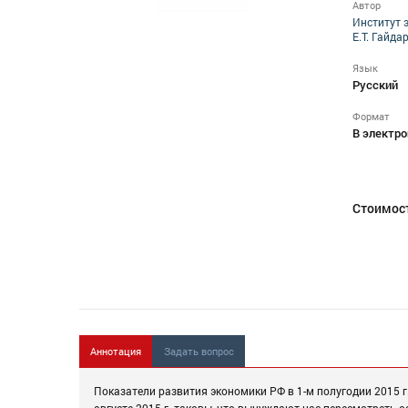
Автор
Институт 
Е.Т. Гайда
Язык
Русский
Формат
В электро
Стоимос
Аннотация
Задать вопрос
Показатели развития экономики РФ в 1-м полугодии 2015 
августе 2015 г. таковы, что вынуждают нас пересмотреть 