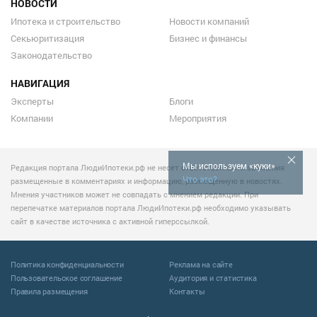
НОВОСТИ
Ипотека и строительство
Новости компаний
Секьюритизация
Бизнес и финансы
Законодательство
НАВИГАЦИЯ
Эксперты
Блоги
Компании
Мероприятия
Мы используем «куки»
Редакция портала ЛюдиИпотеки.рф не несет ответственности за мнения
Что это?
размещенные в комментариях и информацию, размещенную в новостях.
Мнения участников может не совпадать с мнением редакции. При
перепечатке материалов портала ЛюдиИпотеки.рф необходимо указывать
сайт в качестве источника с активной гиперссылкой.
Политика конфиденциальности
Реклама на сайте
Пользовательское соглашение
Аудитория и статистика
Правила размещения
Контакты