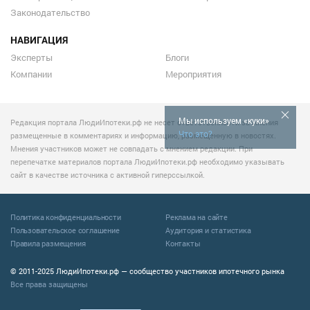
Законодательство
НАВИГАЦИЯ
Эксперты
Блоги
Компании
Мероприятия
Мы используем «куки»
Редакция портала ЛюдиИпотеки.рф не несет ответственности за мнения
Что это?
размещенные в комментариях и информацию, размещенную в новостях.
Мнения участников может не совпадать с мнением редакции. При
перепечатке материалов портала ЛюдиИпотеки.рф необходимо указывать
сайт в качестве источника с активной гиперссылкой.
Политика конфиденциальности
Реклама на сайте
Пользовательское соглашение
Аудитория и статистика
Правила размещения
Контакты
© 2011-2025 ЛюдиИпотеки.рф — сообщество участников ипотечного рынка
Все права защищены