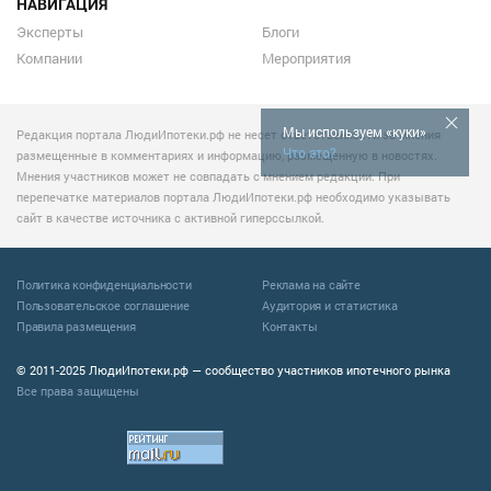
НАВИГАЦИЯ
Эксперты
Блоги
Компании
Мероприятия
Мы используем «куки»
Редакция портала ЛюдиИпотеки.рф не несет ответственности за мнения
Что это?
размещенные в комментариях и информацию, размещенную в новостях.
Мнения участников может не совпадать с мнением редакции. При
перепечатке материалов портала ЛюдиИпотеки.рф необходимо указывать
сайт в качестве источника с активной гиперссылкой.
Политика конфиденциальности
Реклама на сайте
Пользовательское соглашение
Аудитория и статистика
Правила размещения
Контакты
© 2011-2025 ЛюдиИпотеки.рф — сообщество участников ипотечного рынка
Все права защищены