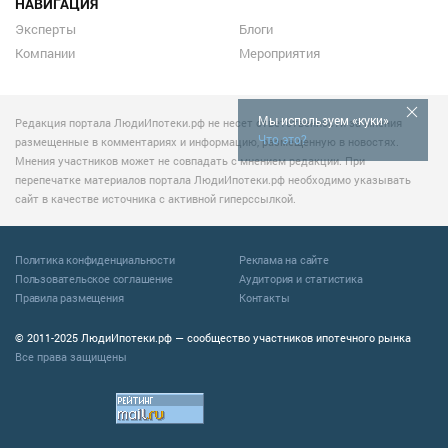
НАВИГАЦИЯ
Эксперты
Блоги
Компании
Мероприятия
Мы используем «куки»
Редакция портала ЛюдиИпотеки.рф не несет ответственности за мнения
Что это?
размещенные в комментариях и информацию, размещенную в новостях.
Мнения участников может не совпадать с мнением редакции. При
перепечатке материалов портала ЛюдиИпотеки.рф необходимо указывать
сайт в качестве источника с активной гиперссылкой.
Политика конфиденциальности
Реклама на сайте
Пользовательское соглашение
Аудитория и статистика
Правила размещения
Контакты
© 2011-2025 ЛюдиИпотеки.рф — сообщество участников ипотечного рынка
Все права защищены