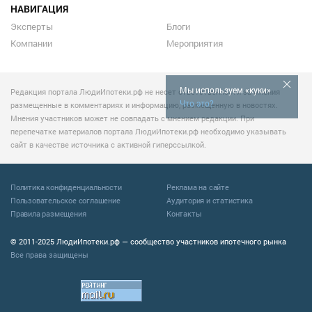
НАВИГАЦИЯ
Эксперты
Блоги
Компании
Мероприятия
Мы используем «куки»
Редакция портала ЛюдиИпотеки.рф не несет ответственности за мнения
Что это?
размещенные в комментариях и информацию, размещенную в новостях.
Мнения участников может не совпадать с мнением редакции. При
перепечатке материалов портала ЛюдиИпотеки.рф необходимо указывать
сайт в качестве источника с активной гиперссылкой.
Политика конфиденциальности
Реклама на сайте
Пользовательское соглашение
Аудитория и статистика
Правила размещения
Контакты
© 2011-2025 ЛюдиИпотеки.рф — сообщество участников ипотечного рынка
Все права защищены