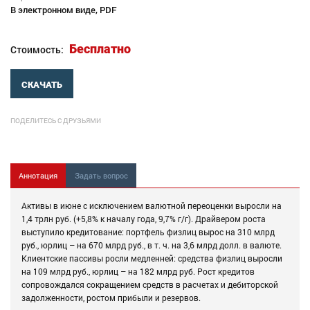
В электронном виде, PDF
Бесплатно
Стоимость:
СКАЧАТЬ
ПОДЕЛИТЕСЬ С ДРУЗЬЯМИ
Аннотация
Задать вопрос
Активы в июне с исключением валютной переоценки выросли на
1,4 трлн руб. (+5,8% к началу года, 9,7% г/г). Драйвером роста
выступило кредитование: портфель физлиц вырос на 310 млрд
руб., юрлиц – на 670 млрд руб., в т. ч. на 3,6 млрд долл. в валюте.
Клиентские пассивы росли медленней: средства физлиц выросли
на 109 млрд руб., юрлиц – на 182 млрд руб. Рост кредитов
сопровождался сокращением средств в расчетах и дебиторской
задолженности, ростом прибыли и резервов.