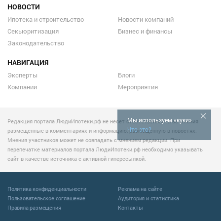
НОВОСТИ
Ипотека и строительство
Новости компаний
Секьюритизация
Бизнес и финансы
Законодательство
НАВИГАЦИЯ
Эксперты
Блоги
Компании
Мероприятия
Мы используем «куки»
Редакция портала ЛюдиИпотеки.рф не несет ответственности за мнения
Что это?
размещенные в комментариях и информацию, размещенную в новостях.
Мнения участников может не совпадать с мнением редакции. При
перепечатке материалов портала ЛюдиИпотеки.рф необходимо указывать
сайт в качестве источника с активной гиперссылкой.
Политика конфиденциальности
Реклама на сайте
Пользовательское соглашение
Аудитория и статистика
Правила размещения
Контакты