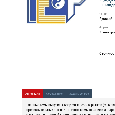
Институт 
Е.Т. Гайда
Язык
Русский
Формат
В электро
Стоимос
Аннотация
Содержание
Задать вопрос
Главные темы выпуска: Обзор финансовых рынков (с 16 октя
предварительные итоги; Ипотечное кредитование в январе
ситуации с пандемией коронавируса и меры по ее ограниче