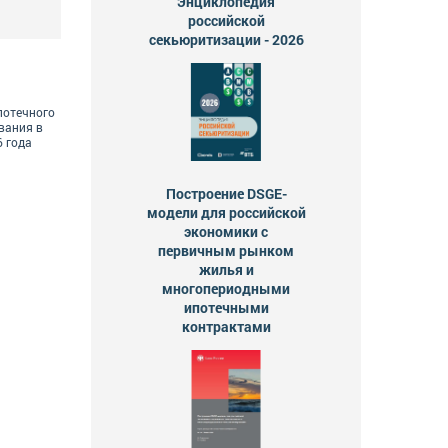
Энциклопедия
российской
секьюритизации - 2026
потечного
вания в
6 года
Построение DSGE-
модели для российской
экономики с
первичным рынком
жилья и
многопериодными
ипотечными
контрактами