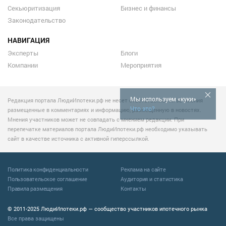
Секьюритизация
Бизнес и финансы
Законодательство
НАВИГАЦИЯ
Эксперты
Блоги
Компании
Мероприятия
Мы используем «куки»
Редакция портала ЛюдиИпотеки.рф не несет ответственности за мнения
Что это?
размещенные в комментариях и информацию, размещенную в новостях.
Мнения участников может не совпадать с мнением редакции. При
перепечатке материалов портала ЛюдиИпотеки.рф необходимо указывать
сайт в качестве источника с активной гиперссылкой.
Политика конфиденциальности
Реклама на сайте
Пользовательское соглашение
Аудитория и статистика
Правила размещения
Контакты
© 2011-2025 ЛюдиИпотеки.рф — сообщество участников ипотечного рынка
Все права защищены