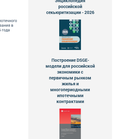
Энциклопедия
российской
секьюритизации - 2026
потечного
вания в
6 года
Построение DSGE-
модели для российской
экономики с
первичным рынком
жилья и
многопериодными
ипотечными
контрактами