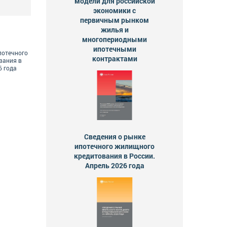
модели для российской
экономики с
первичным рынком
жилья и
многопериодными
ипотечными
потечного
контрактами
вания в
6 года
Сведения о рынке
ипотечного жилищного
кредитования в России.
Апрель 2026 года