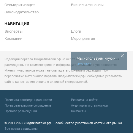
Секьюритизация
Бизнес и финансы
Законодательство
НАВИГАЦИЯ
Эксперты
Блоги
Компании
Мероприятия
Мы используем «куки»
Редакция портала ЛюдиИпотеки.рф не несет ответственности за мнения
Что это?
размещенные в комментариях и информацию, размещенную в новостях.
Мнения участников может не совпадать с мнением редакции. При
перепечатке материалов портала ЛюдиИпотеки.рф необходимо указывать
сайт в качестве источника с активной гиперссылкой.
Политика конфиденциальности
Реклама на сайте
Пользовательское соглашение
Аудитория и статистика
Правила размещения
Контакты
© 2011-2025 ЛюдиИпотеки.рф — сообщество участников ипотечного рынка
Все права защищены