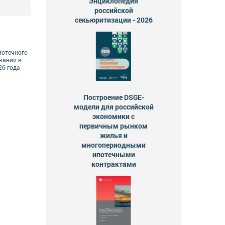
Энциклопедия
российской
секьюритизации - 2026
потечного
вания в
26 года
Построение DSGE-
модели для российской
экономики с
первичным рынком
жилья и
многопериодными
ипотечными
контрактами