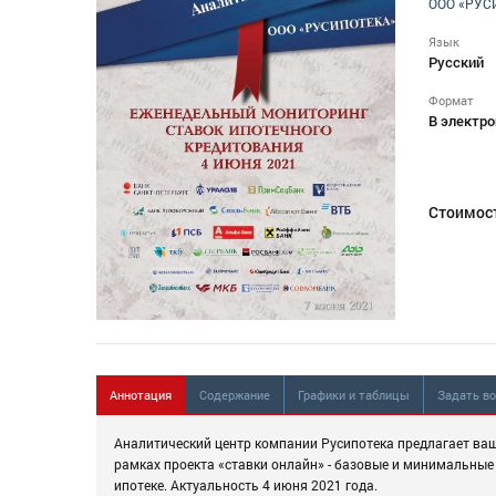
ООО «РУС
Язык
Русский
Формат
В электро
Стоимос
Аннотация
Содержание
Графики и таблицы
Задать в
Аналитический центр компании Русипотека предлагает ва
рамках проекта «ставки онлайн» - базовые и минимальные 
ипотеке. Актуальность 4 июня 2021 года.