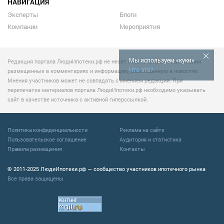
НАВИГАЦИЯ
Эксперты
Блоги
Компании
Мероприятия
Мы используем «куки»
Редакция портала ЛюдиИпотеки.рф не несет ответственности за мнения
Что это?
размещенные в комментариях и информацию, размещенную в новостях.
Мнения участников может не совпадать с мнением редакции. При
перепечатке материалов портала ЛюдиИпотеки.рф необходимо указывать
сайт в качестве источника с активной гиперссылкой.
Политика конфиденциальности
Реклама на сайте
Пользовательское соглашение
Аудитория и статистика
Правила размещения
Контакты
© 2011-2025 ЛюдиИпотеки.рф — сообщество участников ипотечного рынка
Все права защищены