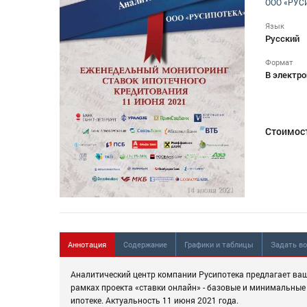
ООО «РУС
Язык
Русский
Формат
В электро
Стоимос
Аннотация
Содержание
Графики и таблицы
Задать в
Аналитический центр компании Русипотека предлагает ва
рамках проекта «ставки онлайн» - базовые и минимальные 
ипотеке. Актуальность 11 июня 2021 года.